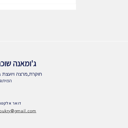
קמפיין מקדונלד "תרימו את
הקשתות" חדשנות בפרסום
המינימליסטי ויצירת קוד
תקשורתי אוניבירסאלי
ג'ומאנה שוכר
ב
חוקר
ת,מרצה ויו
עצת
המיתוג
דואר אלקטרו
oukry@gmail.co
m