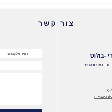
כשהיצירתיות בפרסום פוגעת
באמון האנשים במותג
צור קשר
י -בולוס
תחום אסטרטגית
נ
י
jumanash