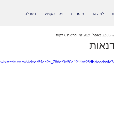
ת
למה אני
מומחיות
ניסיון מקצועי
השכלה
Jum
22 באפר׳ 2021
זמן קריאה 0 דקות
דנאות
o.wixstatic.com/video/54ea9e_786df3e50e4944bf95ffbdacd66fa